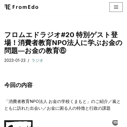
コ
ン
テ
フロムエドラジオ#20 特別ゲスト登
ン
場！消費者教育NPO法人に学ぶお金の
ツ
へ
問題―お金の教育⑥
ス
2023-01-23
ラジオ
キ
ッ
プ
今回の内容
「消費者教育NPO法人 お金の学校くまもと」のご紹介／嵐と
ともに訪れた出会い／お金に困る人の特徴と行政の課題