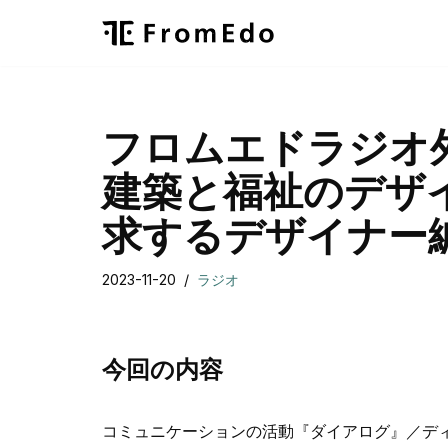
コ
ン
テ
フロムエドラジオ
ン
ツ
建築と福祉のデザ
へ
ス
求するデザイナー
キ
ッ
2023-11-20
ラジオ
プ
今回の内容
コミュニケーションの活動『ダイアログ』／デ