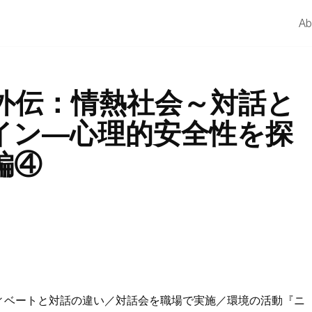
Ab
外伝：情熱社会～対話と
イン―心理的安全性を探
編④
ィベートと対話の違い／対話会を職場で実施／環境の活動『ニ