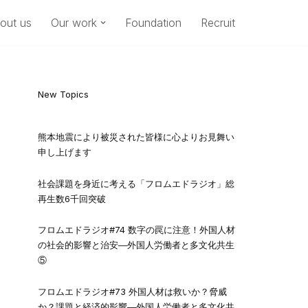
out us
Our work
Foundation
Recruit
New Topics
熊本地震により被災された皆様に心よりお見舞い
申し上げます
社会課題を身近に考える「フロムエドラジオ」総
再生数6千回突破
フロムエドラジオ#74 数字の罠に注意！外国人材
の社会的影響と治安―外国人労働者と多文化共生
⑤
フロムエドラジオ#73 外国人材は救いか？脅威
か？課題と経済的影響―外国人労働者と多文化共