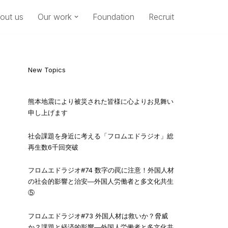
out us
Our work
Foundation
Recruit
New Topics
熊本地震により被災された皆様に心よりお見舞い
申し上げます
社会課題を身近に考える「フロムエドラジオ」総
再生数6千回突破
フロムエドラジオ#74 数字の罠に注意！外国人材
の社会的影響と治安―外国人労働者と多文化共生
⑤
フロムエドラジオ#73 外国人材は救いか？脅威
か？課題と経済的影響―外国人労働者と多文化共