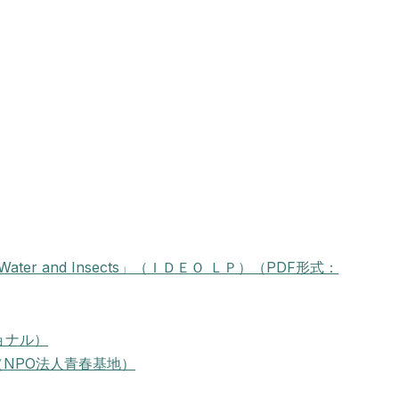
er and Insects」（ＩＤＥＯ ＬＰ）（PDF形式：
ョナル）
（NPO法人青春基地）