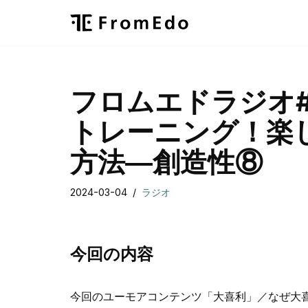
コ
ン
テ
フロムエドラジオ#
ン
ツ
トレーニング！楽
へ
ス
方法―創造性⑧
キ
ッ
2024-03-04
ラジオ
プ
今回の内容
今回のユーモアコンテンツ「大喜利」／なぜ大