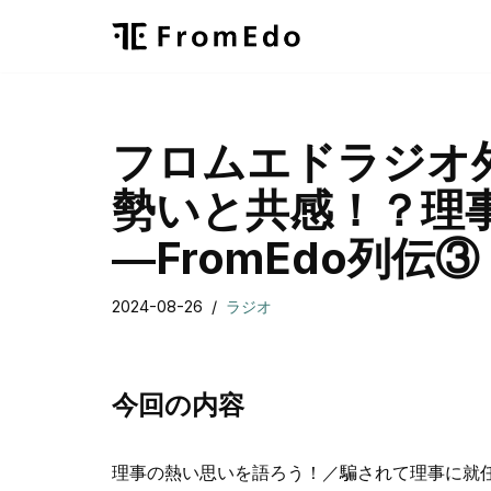
コ
ン
テ
フロムエドラジオ
ン
ツ
勢いと共感！？理
へ
ス
―FromEdo列伝③
キ
ッ
2024-08-26
ラジオ
プ
今回の内容
理事の熱い思いを語ろう！／騙されて理事に就