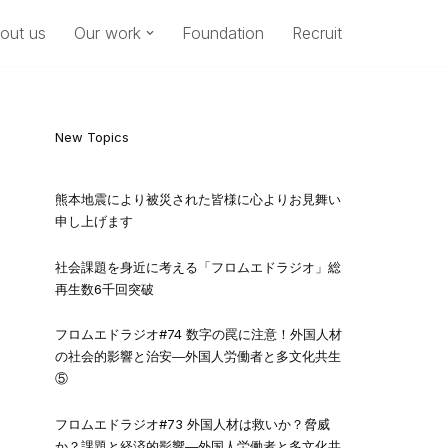
out us
Our work
Foundation
Recruit
New Topics
熊本地震により被災された皆様に心よりお見舞い
申し上げます
社会課題を身近に考える「フロムエドラジオ」総
再生数6千回突破
フロムエドラジオ#74 数字の罠に注意！外国人材
の社会的影響と治安―外国人労働者と多文化共生
⑤
フロムエドラジオ#73 外国人材は救いか？脅威
か？課題と経済的影響―外国人労働者と多文化共