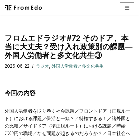
コ
ン
テ
フロムエドラジオ#72 そのドア、本
ン
当に大丈夫？受け入れ政策別の課題―
ツ
へ
外国人労働者と多文化共生③
ス
2026-06-22
ラジオ
,
外国人労働者と多文化共生
キ
ッ
プ
今回の内容
外国人労働者を取り巻く社会課題／フロントドア（正規ルー
ト）における課題／保活と一緒？／特権すぎる！／諸外国と
の比較／サイドドア（準正規ルート）における課題／時給
◯◯円の職場／なぜ問題が起きるのだろうか？／日本社会へ