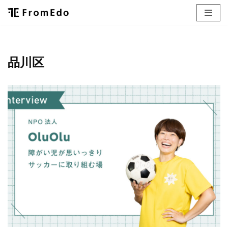
コ
ン
テ
品川区
ン
ツ
へ
ス
キ
ッ
プ